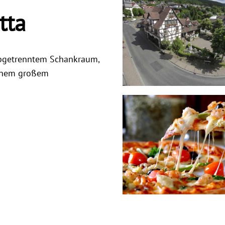
tta
 abgetrenntem Schankraum,
einem großem