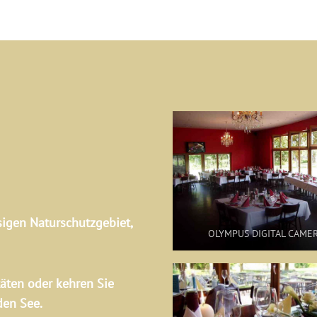
igen Naturschutzgebiet,
OLYMPUS DIGITAL CAME
täten oder kehren Sie
 den See.