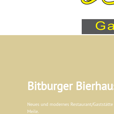
Bitburger Bierhau
Neues und modernes Restaurant/Gaststätte 
Meile.